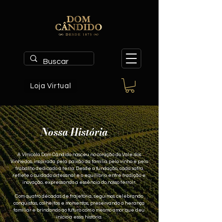
Loja Virtual
Nossa História
A Vinícola Dom Cândido nasceu no coração do Vale dos
Vinhedos, inspirada pela paixão da família pelo vinho e pelo
trabalho dedicado à terra. Desde a fundação, cada safra
reflete o cuidado artesanal e o equilíbrio entre tradição e
inovação, expressando a essência do nosso terroir.
Com quatro décadas de trajetória, seguimos celebrando
conquistas, colheitas e momentos, preservando a herança
familiar e brindando ao futuro com o mesmo amor que deu
início a essa história.