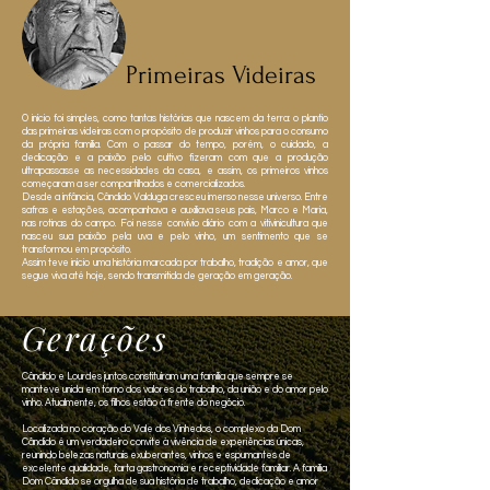
Primeiras Videiras
O início foi simples, como tantas histórias que nascem da terra: o plantio
das primeiras videiras com o propósito de produzir vinhos para o consumo
da própria família. Com o passar do tempo, porém, o cuidado, a
dedicação e a paixão pelo cultivo fizeram com que a produção
ultrapassasse as necessidades da casa, e assim, os primeiros vinhos
começaram a ser compartilhados e comercializados.
Desde a infância, Cândido Valduga cresceu imerso nesse universo. Entre
safras e estações, acompanhava e auxiliava seus pais, Marco e Maria,
nas rotinas do campo. Foi nesse convívio diário com a vitivinicultura que
nasceu sua paixão pela uva e pelo vinho, um sentimento que se
transformou em propósito.
Assim teve início uma história marcada por trabalho, tradição e amor, que
segue viva até hoje, sendo transmitida de geração em geração.
Gerações
Cândido e Lourdes juntos constituíram uma família que sempre se
manteve unida em torno dos valores do trabalho, da união e do amor pelo
vinho. Atualmente, os filhos estão à frente do negócio.
Localizada no coração do Vale dos Vinhedos, o complexo da Dom
Cândido é um verdadeiro convite à vivência de experiências únicas,
reunindo belezas naturais exuberantes, vinhos e espumantes de
excelente qualidade, farta gastronomia e receptividade familiar. A família
Dom Cândido se orgulha de sua história de trabalho, dedicação e amor