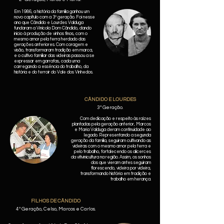
Em 1986, a história da família ganhou um
novo capítulo com a 3ª geração. Foi nesse
ano que Cândido e Lourdes Valduga
fundaram a Vinícola Dom Cândido, dando
início à produção de vinhos finos, com o
mesmo amor pela terra herdado das
gerações anteriores. Com coragem e
visão, transformaram tradição em marca,
e o cultivo familiar das videiras passou a se
expressar em garrafas, cada uma
carregando a essência do trabalho, da
história e do terroir do Vale dos Vinhedos.
CÂNDIDO E LOURDES
3ª Geração.
Com dedicação e respeito às raízes
plantadas pela geração anterior, Marcos
e Maria Valduga deram continuidade ao
legado. Representando a segunda
geração da família, seguiram cultivando as
videiras com o mesmo amor pela terra e
pelo trabalho, fortalecendo os alicerces
da vitivinicultura na região. Assim, os sonhos
dos que vieram antes seguiram
florescendo, videira por videira,
transformando história em tradição e
trabalho em herança.
FILHOS DE CÂNDIDO
4ª Geração, Celso, Marcos e Carlos.