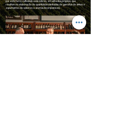
por esta terra, cultivando uvas nobres, em vinhedos próprios, que
resultam na elaboração de quantidades limitadas de garrafas de vinhos e
espumantes de sabores e aromas incomparáveis.
Explore nossa loja