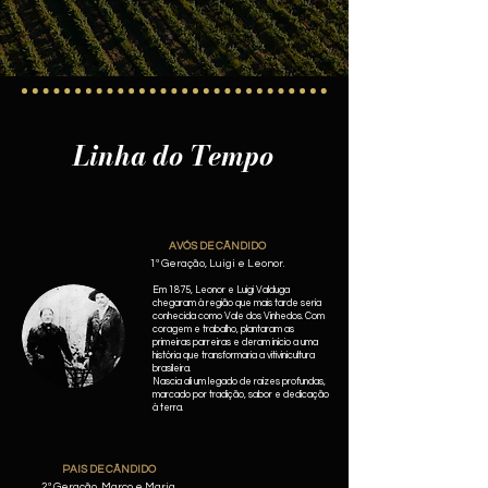
Linha do Tempo
AVÓS DE CÂNDIDO
1ª Geração, Luigi e Leonor.
Em 1875, Leonor e Luigi Valduga
chegaram à região que mais tarde seria
conhecida como Vale dos Vinhedos. Com
coragem e trabalho, plantaram as
primeiras parreiras e deram início a uma
história que transformaria a vitivinicultura
brasileira.
Nascia ali um legado de raízes profundas,
marcado por tradição, sabor e dedicação
à terra.
PAIS DE CÂNDIDO
2ª Geração, Marco e Maria.