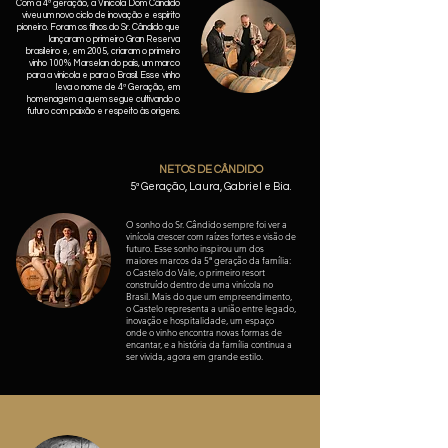
Com a 4ª geração, a Vinícola Dom Cândido
viveu um novo ciclo de inovação e espírito
pioneiro.
Foram os filhos do Sr. Cândido que
lançaram o primeiro Gran Reserva
brasileiro e, em 2005, criaram o primeiro
vinho 100% Marselan do país, um marco
para a vinícola e para o Brasil. Esse vinho
leva o nome de 4ª Geração, em
homenagem a quem segue cultivando o
futuro com paixão e respeito às origens.
NETOS DE CÂNDIDO
5ª Geração, Laura, Gabriel e Bia.
O sonho do Sr. Cândido sempre foi ver a
vinícola crescer com raízes fortes e visão de
futuro. Esse sonho inspirou um dos
maiores marcos da 5ª geração da família:
o Castelo do Vale, o primeiro resort
construído dentro de uma vinícola no
Brasil. Mais do que um empreendimento,
o Castelo representa a união entre legado,
inovação e hospitalidade, um espaço
onde o vinho encontra novas formas de
encantar, e a história da família continua a
ser vivida, agora em grande estilo.